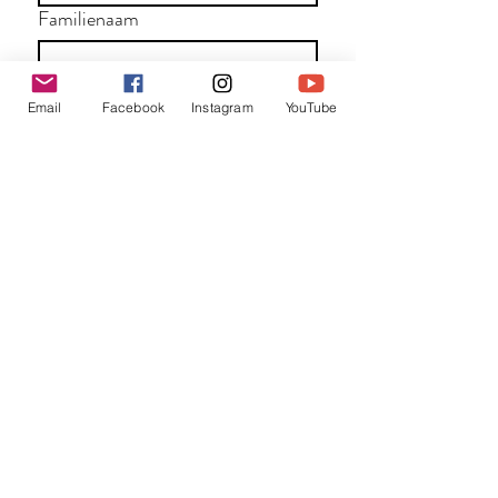
Familienaam
E-mail
*
Email
Facebook
Instagram
YouTube
Jouw bericht
*
Verzend
Matentabel
Blog
Workshops bij partners