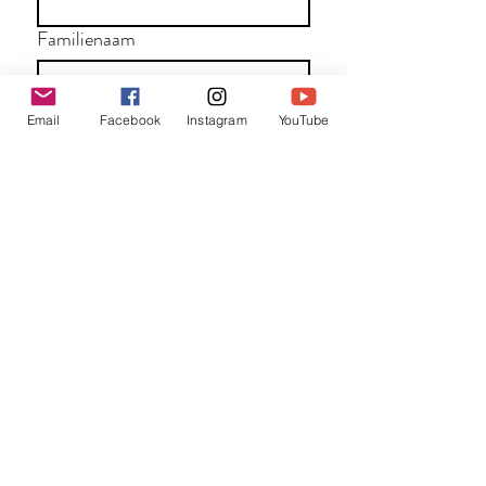
Familienaam
E-mail
*
Email
Facebook
Instagram
YouTube
Jouw bericht
*
Verzend
Matentabel
Blog