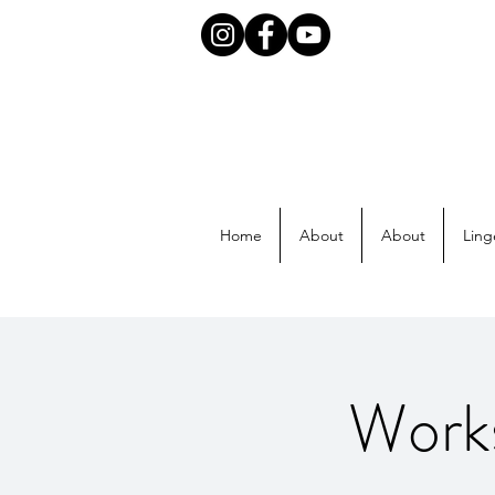
Home
About
About
Ling
Works