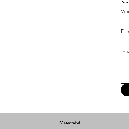
Voo
E-m
Jou
Matentabel