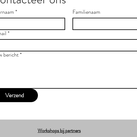
rnaam
*
Familienaam
ail
*
w bericht
*
Verzend
Workshops bij partners