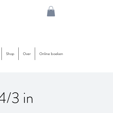
Shop
Over
Online boeken
4/3 in