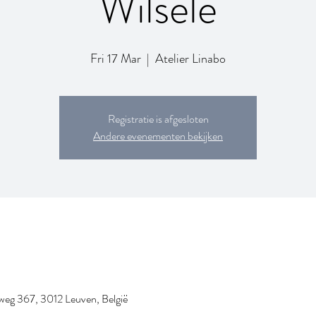
Wilsele
Fri 17 Mar
  |  
Atelier Linabo
Registratie is afgesloten
Andere evenementen bekijken
nweg 367, 3012 Leuven, België