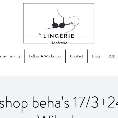
erie Training
Follow A Workshop
Contact
Blog
B2B
hop beha's 17/3+2