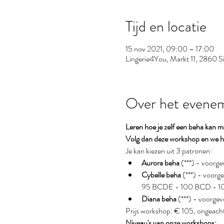
Tijd en locatie
15 nov 2021, 09:00 – 17:00
Lingerie4You, Markt 11, 2860 Si
Over het evene
Leren hoe je zelf een beha kan 
Volg dan deze workshop en we he
Je kan kiezen uit 3 patronen:
Aurora beha
 (***) - voo
Cybelle beha 
(***) - voo
95 BCDE - 100 BCD - 10
Diana beha
 (***) - voor
Prijs workshop: € 105, ongeacht 
Niveau's van onze workshops: