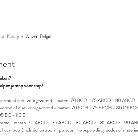
nt-Katelijne-Waver, België
ment
maken?
lpen je stap voor stap!
rgevormd of niet-voorgevormd - maten: 70 BCD - 75 ABCD - 80 ABC
rgevormd of niet-voorgevormd - maten: 70 FGH - 75 EFGH - 80 DE
5 BC - 110 B
gevormd - maten: 70 ABCD - 75 ABCD - 80 ABCD - 85 ABCD - 90 A
het model (inclusief patroon + persoonlijke begeleiding, exclusief materia