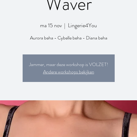
Waver
ma 15 nov
  |  
Lingerie4You
Aurora beha - Cybelle beha - Diana beha
Jammer, maar deze workshop is VOLZET!
Andere workshops bekijken