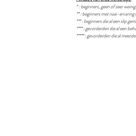
* : beginners, geen of zeer weini
** : beginners met naai-ervaring 
*** : beginners die al een slip g
**** : gevorderden die al een b
***** : gevorderden die al meer