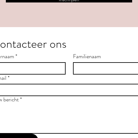
ontacteer ons
rnaam
*
Familienaam
ail
*
w bericht
*