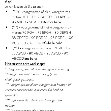
stap!
Je kan kiezen uit 3 patronen:
 (***) - voorgevormd of niet-voorgevormd - 
maten: 70 BCD - 75 ABCD - 80 ABCD - 
85 ABCD - 90 ABCD
Aurora beha
(***) - voorgevormd of niet-voorgevormd - 
maten: 70 FGH - 75 EFGH - 80 DEFGH - 
85 CDEFG - 90 BCDEF - 95 BCDE - 100 
BCD - 105 BC - 110 B
Cybelle beha 
 (***) - voorgevormd - maten: 70 ABCD - 
75 ABCD - 80 ABCD - 85 ABCD - 90 
ABCD
Diana beha
Niveau's van onze workshops:
* : beginners, geen of zeer weinig naai-ervaring
** : beginners met naai-ervaring (al een 
kledingstuk gemaakt) 
*** : beginners die al een slip gemaakt hebben of 
ervaren naaisters die nog geen slip hebben 
gemaakt
**** : gevorderden die al een beha gemaakt 
hebben
***** : gevorderden die al meerdere 