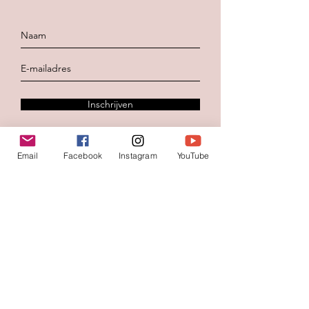
Inschrijven
Email
Facebook
Instagram
YouTube
Contacteer ons
Voornaam
*
Familienaam
E-mail
*