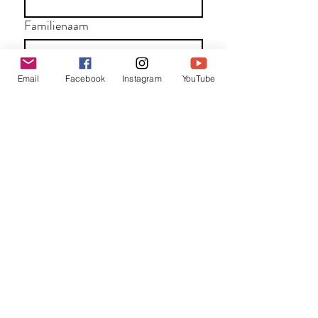
Familienaam
E-mail
*
Email
Facebook
Instagram
YouTube
Jouw bericht
*
Verzend
Matentabel
Blog