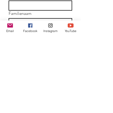
Familienaam
E-mail
*
Email
Facebook
Instagram
YouTube
Jouw bericht
*
Verzend
Matentabel
Blog