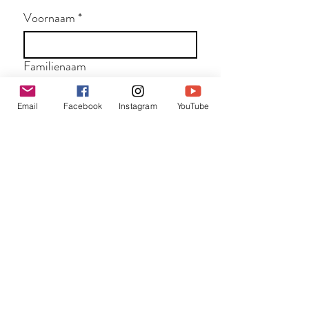
Voornaam
*
Familienaam
Email
Facebook
Instagram
YouTube
E-mail
*
Jouw bericht
*
Verzend