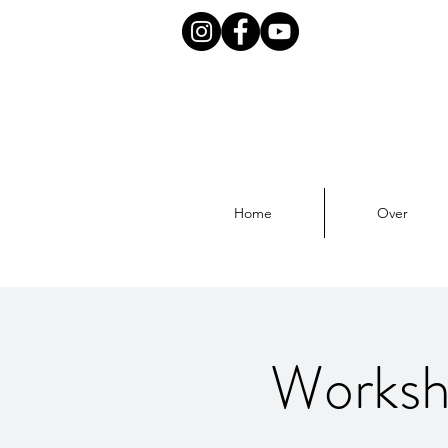
Home
Over
Worksho