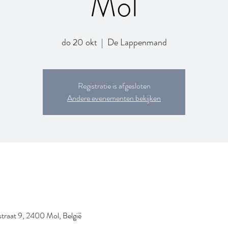
Mol
do 20 okt
  |  
De Lappenmand
Registratie is afgesloten
Andere evenementen bekijken
traat 9, 2400 Mol, België