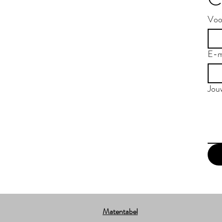
Voo
E-m
Jou
Matentabel