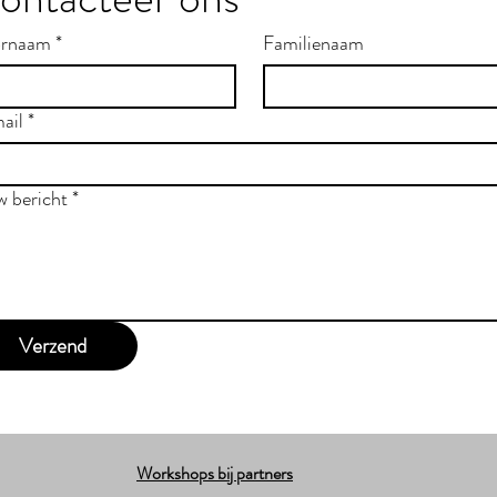
rnaam
*
Familienaam
ail
*
w bericht
*
Verzend
Workshops bij partners