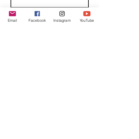
Familienaam
Email
Facebook
Instagram
YouTube
E-mail
*
Jouw bericht
*
Verzend
Matentabel
Blog