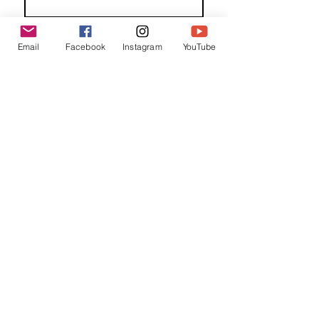
Familienaam
Email
Facebook
Instagram
YouTube
E-mail
*
Jouw bericht
*
Verzend
Matentabel
Blog