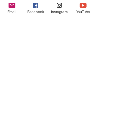
Email
Facebook
Instagram
YouTube
E-mail
*
Jouw bericht
*
Verzend
Matentabel
Blog
Workshops bij partners