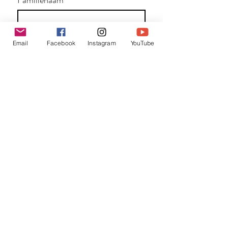
E-mail
*
Email
Facebook
Instagram
YouTube
Jouw bericht
*
Verzend
Matentabel
Blog
Workshops bij partners