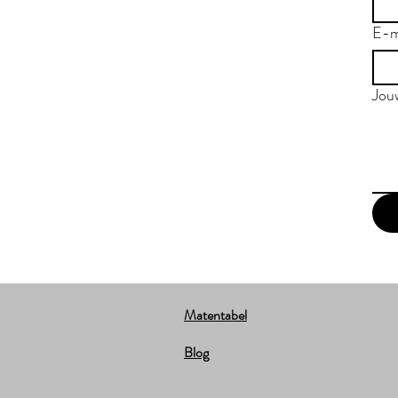
E-m
Jou
Matentabel
Blog