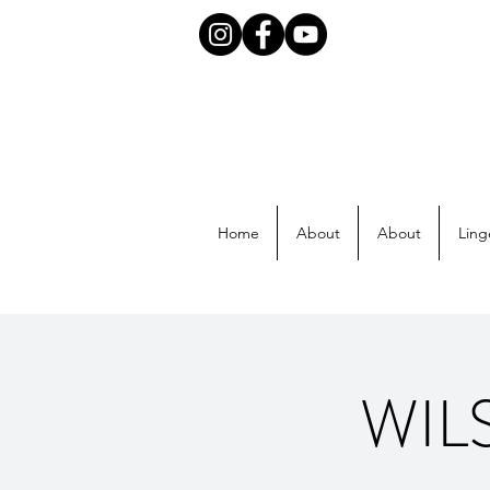
Home
About
About
Ling
WILS