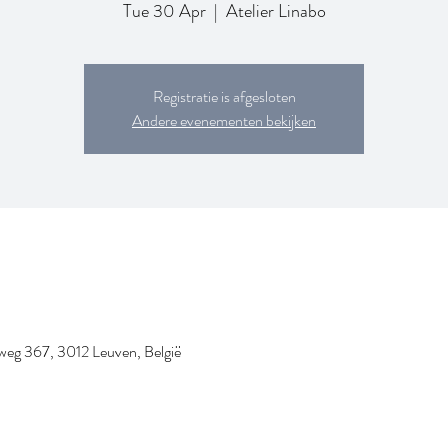
Tue 30 Apr
  |  
Atelier Linabo
Registratie is afgesloten
Andere evenementen bekijken
nweg 367, 3012 Leuven, België