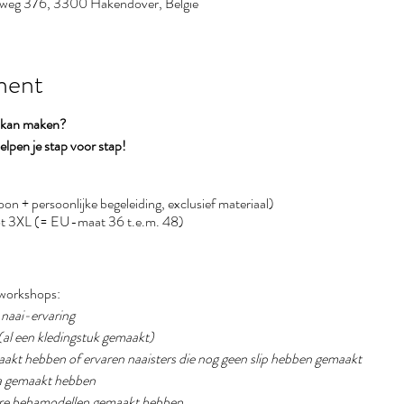
nweg 376, 3300 Hakendover, België
ment
e kan maken?
lpen je stap voor stap!
on + persoonlijke begeleiding, exclusief materiaal)
t 3XL (= EU-maat 36 t.e.m. 48)
 workshops:
g naai-ervaring
 (al een kledingstuk gemaakt)
emaakt hebben of ervaren naaisters die nog geen slip hebben gemaakt
eha gemaakt hebben
dere behamodellen gemaakt hebben