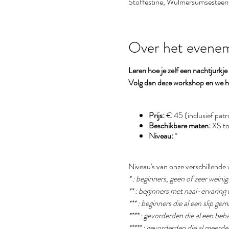
Stoffestine, Wulmersumsestee
Over het evene
Leren hoe je zelf een nachtjurkj
Volg dan deze workshop en we he
Prijs:
€ 45 (inclusief patro
Beschikbare maten:
XS to
Niveau:
*
Niveau's van onze verschillende
* : beginners, geen of zeer weini
** : beginners met naai-ervaring
*** : beginners die al een slip g
**** : gevorderden die al een b
***** : gevorderden die al meer