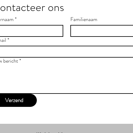
ontacteer ons
rnaam
*
Familienaam
ail
*
w bericht
*
Verzend