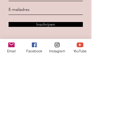
Inschrijven
Email
Facebook
Instagram
YouTube
Contacteer ons
Voornaam
*
Familienaam
E-mail
*