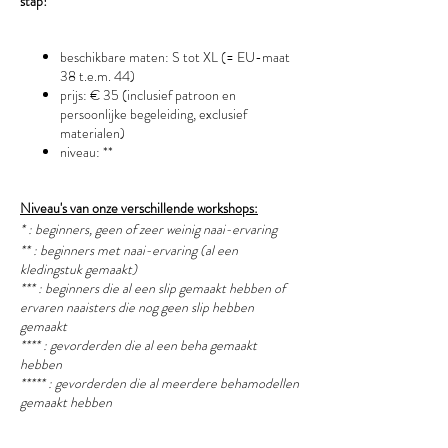
stap!
beschikbare maten: S tot XL (= EU-maat
38 t.e.m. 44)
prijs: € 35 (inclusief patroon en
persoonlijke begeleiding, exclusief
materialen)
niveau: **
Niveau's van onze verschillende workshops:
* : beginners, geen of zeer weinig naai-ervaring
** : beginners met naai-ervaring (al een
kledingstuk gemaakt)
*** : beginners die al een slip gemaakt hebben of
ervaren naaisters die nog geen slip hebben
gemaakt
**** : gevorderden die al een beha gemaakt
hebben
***** : gevorderden die al meerdere behamodellen
gemaakt hebben