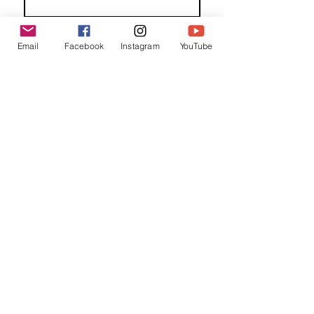
Familienaam
Email
Facebook
Instagram
YouTube
E-mail
*
Jouw bericht
*
Verzend
Matentabel
Blog