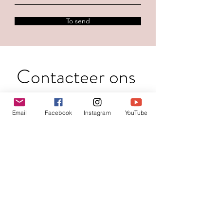
To send
Contacteer ons
Voornaam
*
Email
Facebook
Instagram
YouTube
Familienaam
E-mail
*
Jouw bericht
*