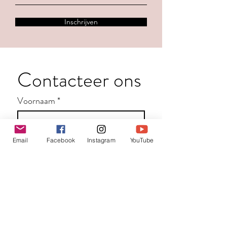
Inschrijven
Contacteer ons
Voornaam
*
Familienaam
Email
Facebook
Instagram
YouTube
E-mail
*
Jouw bericht
*