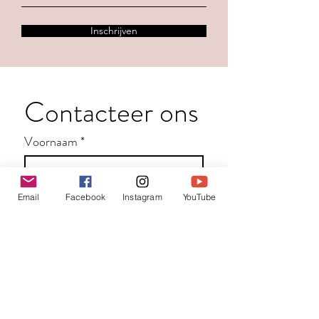
Inschrijven
Contacteer ons
Voornaam
*
Familienaam
Email
Facebook
Instagram
YouTube
E-mail
*
Jouw bericht
*