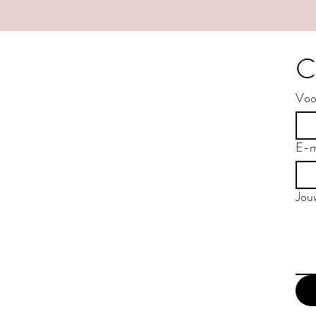
C
Voo
E-m
Jou