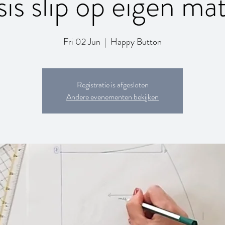
sis slip op eigen ma
Fri 02 Jun
  |  
Happy Button
Registratie is afgesloten
Andere evenementen bekijken