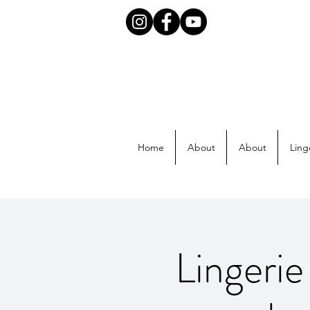
Home
About
About
Ling
Lingeri