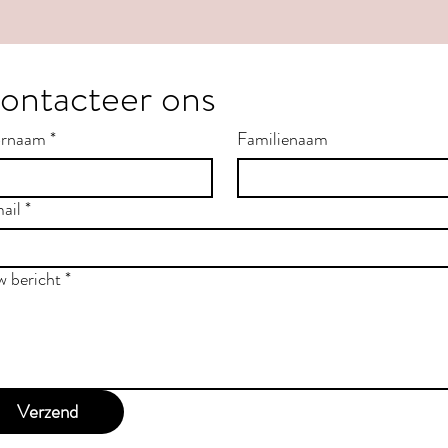
ontacteer ons
rnaam
*
Familienaam
ail
*
w bericht
*
Verzend