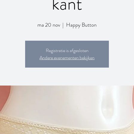
kant
ma 20 nov
  |  
Happy Button
Registratie is afgesloten
Andere evenementen bekijken