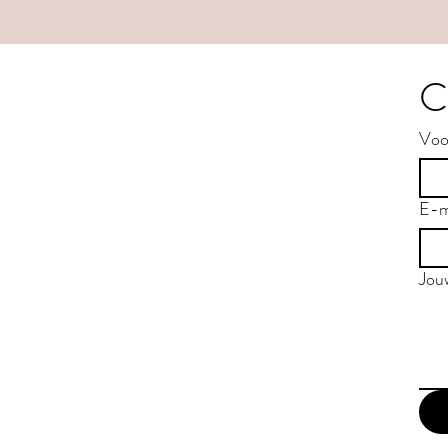
C
Voo
E-m
Jou