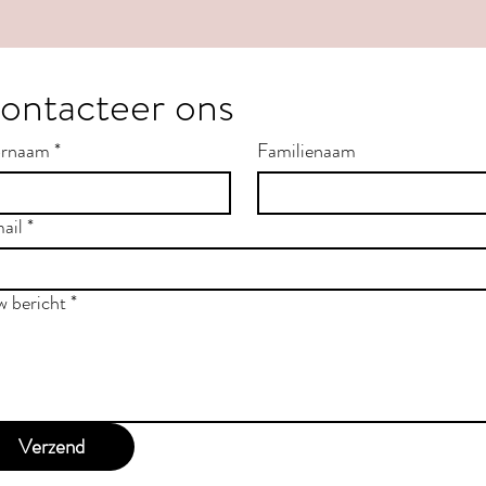
ontacteer ons
rnaam
*
Familienaam
ail
*
w bericht
*
Verzend