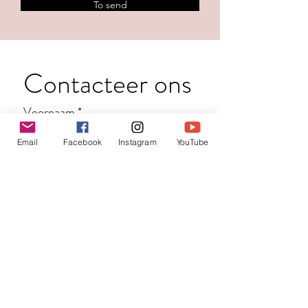
To send
Contacteer ons
Voornaam
*
Email
Facebook
Instagram
YouTube
Familienaam
E-mail
*
Jouw bericht
*