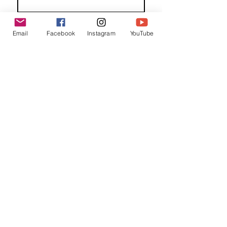
Familienaam
Email
Facebook
Instagram
YouTube
E-mail
*
Jouw bericht
*
Verzend
Matentabel
Blog