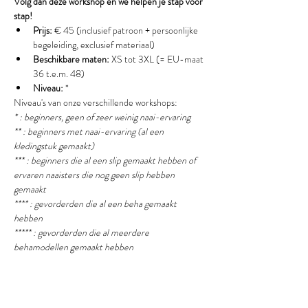
Volg dan deze workshop en we helpen je stap voor 
stap!
Prijs:
 € 45 (inclusief patroon + persoonlijke 
begeleiding, exclusief materiaal)
Beschikbare maten:
 XS tot 3XL (= EU-maat 
36 t.e.m. 48)
Niveau:
 *
Niveau's van onze verschillende workshops:
* : beginners, geen of zeer weinig naai-ervaring
** : beginners met naai-ervaring (al een 
kledingstuk gemaakt) 
*** : beginners die al een slip gemaakt hebben of 
ervaren naaisters die nog geen slip hebben 
gemaakt
**** : gevorderden die al een beha gemaakt 
hebben
***** : gevorderden die al meerdere 
behamodellen gemaakt hebben