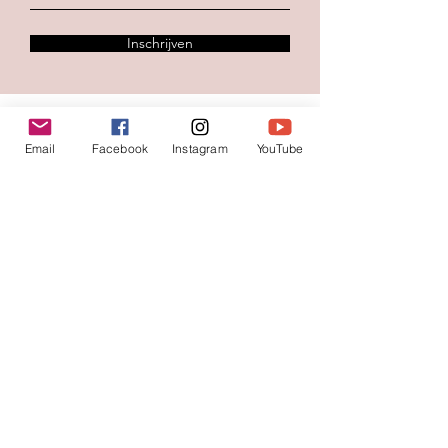
Inschrijven
Contacteer ons
Email
Facebook
Instagram
YouTube
Voornaam
*
Familienaam
E-mail
*
Jouw bericht
*