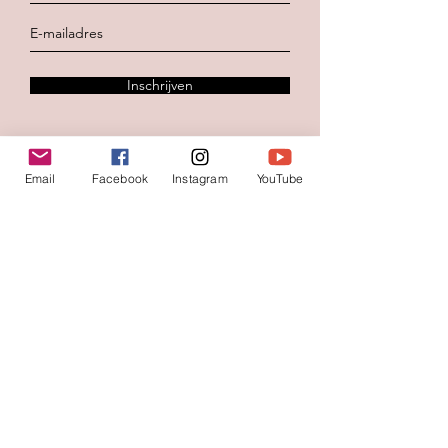
Inschrijven
Email
Facebook
Instagram
YouTube
Contacteer ons
Voornaam
*
Familienaam
E-mail
*