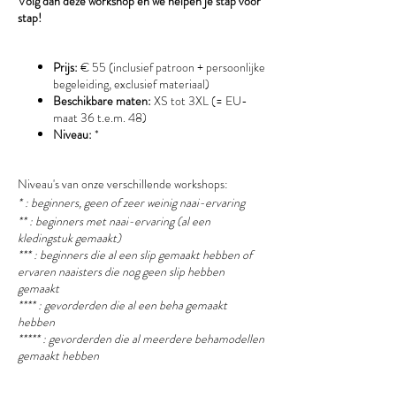
Volg dan deze workshop en we helpen je stap voor
stap!
Prijs:
€ 55 (inclusief patroon + persoonlijke
begeleiding, exclusief materiaal)
Beschikbare maten:
XS tot 3XL (= EU-
maat 36 t.e.m. 48)
Niveau:
*
Niveau's van onze verschillende workshops:
* : beginners, geen of zeer weinig naai-ervaring
** : beginners met naai-ervaring (al een
kledingstuk gemaakt)
*** : beginners die al een slip gemaakt hebben of
ervaren naaisters die nog geen slip hebben
gemaakt
**** : gevorderden die al een beha gemaakt
hebben
***** : gevorderden die al meerdere behamodellen
gemaakt hebben