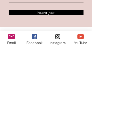
Inschrijven
Contacteer ons
Email
Facebook
Instagram
YouTube
Voornaam
*
Familienaam
E-mail
*
Jouw bericht
*