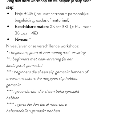
Volg dan deze workshop en we helpen je stap voor 
stap!
Prijs:
 € 45 (inclusief patroon + persoonlijke 
begeleiding, exclusief materiaal)
Beschikbare maten:
 XS tot 3XL (= EU-maat 
36 t.e.m. 48)
Niveau:
 *
Niveau's van onze verschillende workshops:
* : beginners, geen of zeer weinig naai-ervaring
** : beginners met naai-ervaring (al een 
kledingstuk gemaakt) 
*** : beginners die al een slip gemaakt hebben of 
ervaren naaisters die nog geen slip hebben 
gemaakt
**** : gevorderden die al een beha gemaakt 
hebben
***** : gevorderden die al meerdere 
behamodellen gemaakt hebben