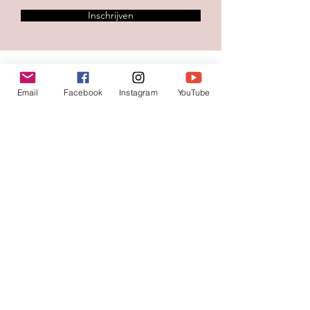
Inschrijven
Contacteer ons
Email
Facebook
Instagram
YouTube
Voornaam
*
Familienaam
E-mail
*
Jouw bericht
*