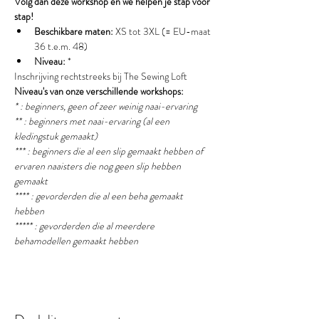
Volg dan deze workshop en we helpen je stap voor 
stap!
Beschikbare maten:
 XS tot 3XL (= EU-maat 
36 t.e.m. 48)
Niveau:
 *
Inschrijving rechtstreeks bij The Sewing Loft
Niveau's van onze verschillende workshops:
* : beginners, geen of zeer weinig naai-ervaring
** : beginners met naai-ervaring (al een 
kledingstuk gemaakt) 
*** : beginners die al een slip gemaakt hebben of 
ervaren naaisters die nog geen slip hebben 
gemaakt
**** : gevorderden die al een beha gemaakt 
hebben
***** : gevorderden die al meerdere 
behamodellen gemaakt hebben