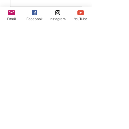
Familienaam
Email
Facebook
Instagram
YouTube
E-mail
*
Jouw bericht
*
Verzend
Matentabel
Blog