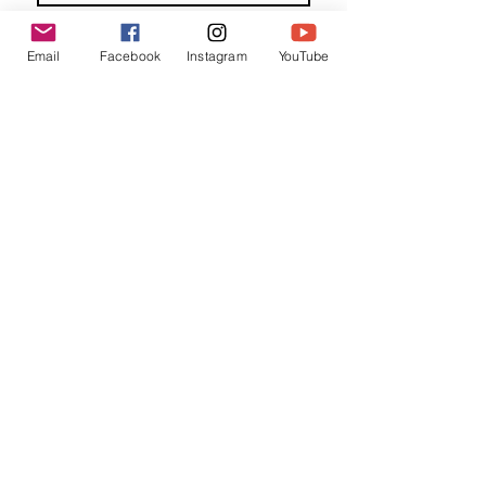
Familienaam
Email
Facebook
Instagram
YouTube
E-mail
*
Jouw bericht
*
Verzend
Matentabel
Blog
Workshops bij partners