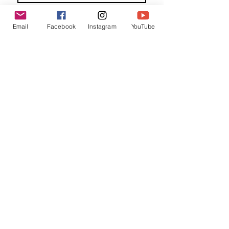
Familienaam
Email
Facebook
Instagram
YouTube
E-mail
*
Jouw bericht
*
Verzend
Matentabel
Blog
Workshops bij partners