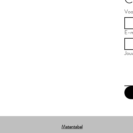
Voo
E-m
Jou
Matentabel