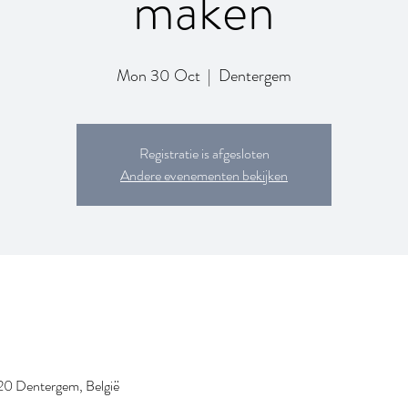
maken
Mon 30 Oct
  |  
Dentergem
Registratie is afgesloten
Andere evenementen bekijken
20 Dentergem, België