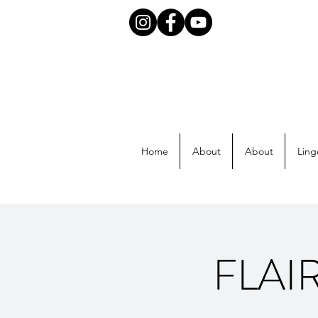
Home
About
About
Ling
FLAIR 