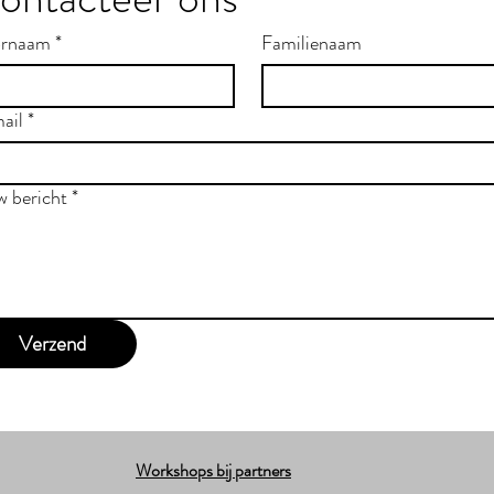
rnaam
*
Familienaam
ail
*
w bericht
*
Verzend
Workshops bij partners