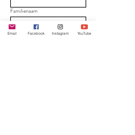
Familienaam
E-mail
*
Email
Facebook
Instagram
YouTube
Jouw bericht
*
Verzend
Matentabel
Blog