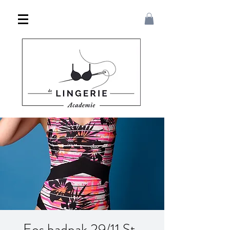
Eos badpak 29/11 St-