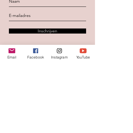
Inschrijven
Email
Facebook
Instagram
YouTube
Contacteer ons
Voornaam
*
Familienaam
E-mail
*