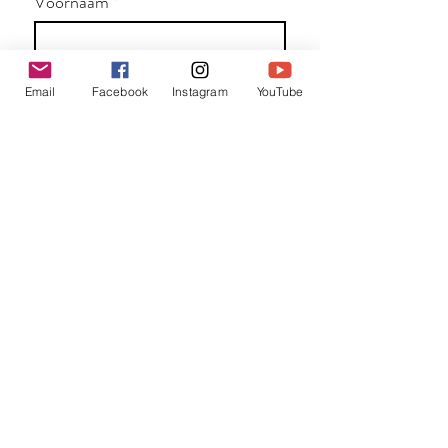
Voornaam
*
Familienaam
Email
Facebook
Instagram
YouTube
E-mail
*
Jouw bericht
*
Verzend
Matentabel