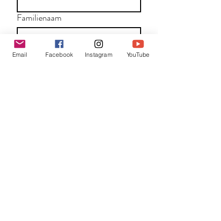
Familienaam
E-mail
*
Email
Facebook
Instagram
YouTube
Jouw bericht
*
Verzend
Matentabel
Blog