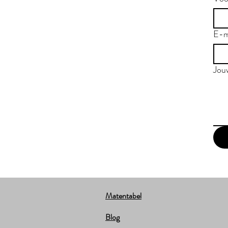
E-m
Jou
Matentabel
Blog