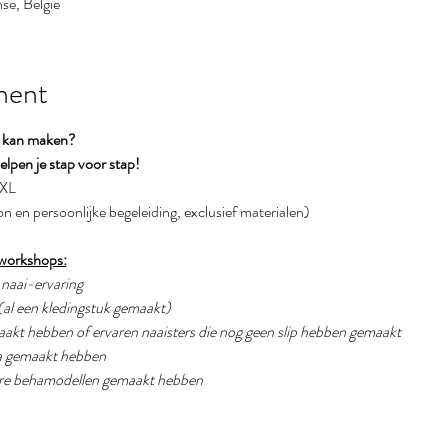
se, België
ment
r kan maken?
lpen je stap voor stap!
XXL
on en persoonlijke begeleiding, exclusief materialen)
 workshops:
g naai-ervaring
(al een kledingstuk gemaakt) 
emaakt hebben of ervaren naaisters die nog geen slip hebben gemaakt
eha gemaakt hebben
dere behamodellen gemaakt hebben