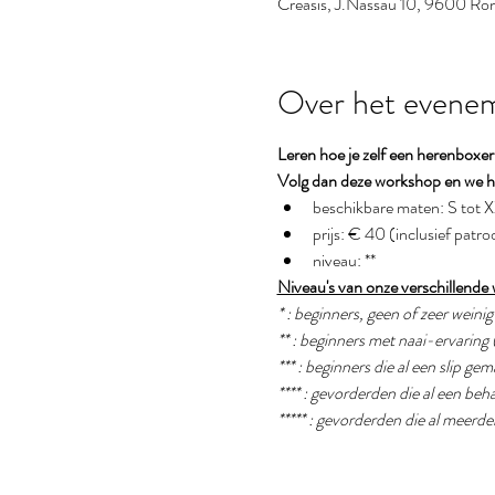
Creasis, J.Nassau 10, 9600 Ron
Over het evene
Leren hoe je zelf een herenboxe
Volg dan deze workshop en we he
beschikbare maten: S tot 
prijs: € 40 (inclusief patro
niveau: **
Niveau's van onze verschillende
* : beginners, geen of zeer weini
** : beginners met naai-ervaring 
*** : beginners die al een slip g
**** : gevorderden die al een b
***** : gevorderden die al meer