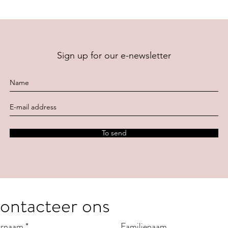
Sign up for our e-newsletter
To send
ontacteer ons
rnaam
*
Familienaam