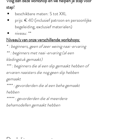
Volg dan deze workshop en we helpen je stap voor 
stap!
beschikbare maten: S tot XXL
prijs: € 40 (inclusief patroon en persoonlijke 
begeleiding, exclusief materialen)
niveau: **
Niveau's van onze verschillende workshops:
* : beginners, geen of zeer weinig naai-ervaring
** : beginners met naai-ervaring (al een 
kledingstuk gemaakt) 
*** : beginners die al een slip gemaakt hebben of 
ervaren naaisters die nog geen slip hebben 
gemaakt
**** : gevorderden die al een beha gemaakt 
hebben
***** : gevorderden die al meerdere 
behamodellen gemaakt hebben