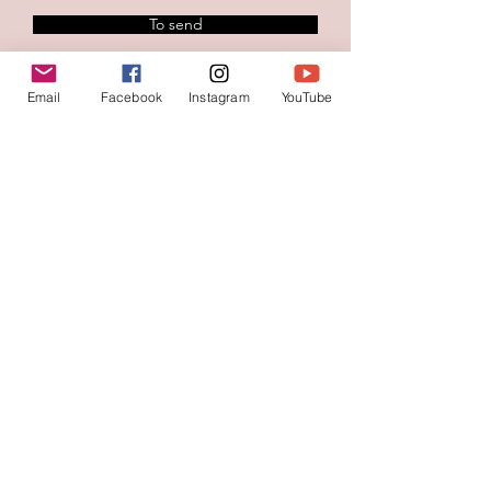
To send
Email
Facebook
Instagram
YouTube
Contacteer ons
Voornaam
*
Familienaam
E-mail
*
Jouw bericht
*