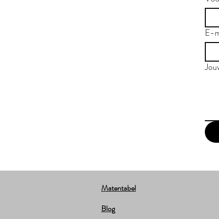
E-m
Jou
Matentabel
Blog