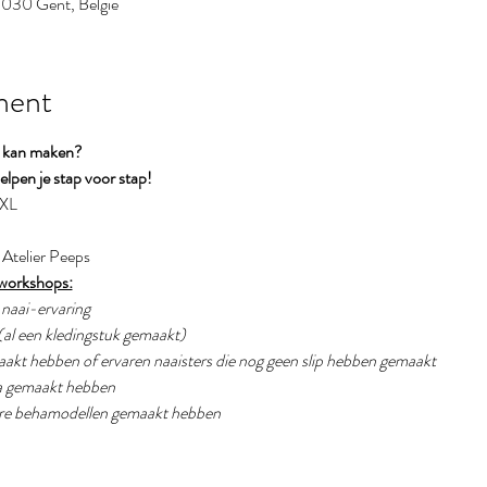
 9030 Gent, België
ment
r kan maken?
lpen je stap voor stap!
XXL
j Atelier Peeps
 workshops:
g naai-ervaring
(al een kledingstuk gemaakt) 
emaakt hebben of ervaren naaisters die nog geen slip hebben gemaakt
eha gemaakt hebben
dere behamodellen gemaakt hebben