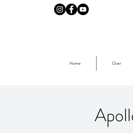
Home
Over
Apol