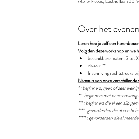
Atelier Peeps, Lusthoflaan 35,
Over het evene
Leren hoe je zelf een herenboxe
Volg dan deze workshop en we he
beschikbare maten: S tot 
niveau: **
Inschrijving rechtstreeks bi
Niveau's van onze verschillende
* : beginners, geen of zeer weini
** : beginners met naai-ervaring 
*** : beginners die al een slip g
**** : gevorderden die al een b
***** : gevorderden die al meer