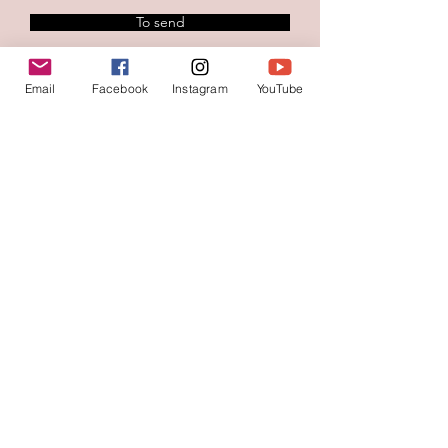
To send
Email
Facebook
Instagram
YouTube
Contacteer ons
Voornaam
*
Familienaam
E-mail
*
Jouw bericht
*