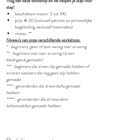
Volg dan deze workshop en we helpen je stap voor 
stap!
beschikbare maten: S tot XXL
prijs: € 40 (inclusief patroon en persoonlijke 
begeleiding, exclusief materialen)
niveau: **
Niveau's van onze verschillende workshops:
* : beginners, geen of zeer weinig naai-ervaring
** : beginners met naai-ervaring (al een 
kledingstuk gemaakt) 
*** : beginners die al een slip gemaakt hebben of 
ervaren naaisters die nog geen slip hebben 
gemaakt
**** : gevorderden die al een beha gemaakt 
hebben
***** : gevorderden die al meerdere 
behamodellen gemaakt hebben