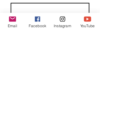
Familienaam
Email
Facebook
Instagram
YouTube
E-mail
*
Jouw bericht
*
Verzend
Matentabel