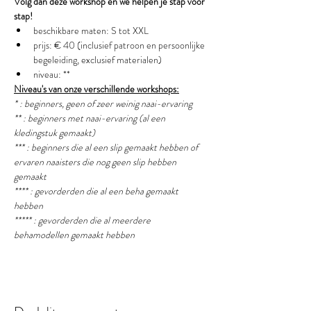
Volg dan deze workshop en we helpen je stap voor 
stap!
beschikbare maten: S tot XXL
prijs: € 40 (inclusief patroon en persoonlijke 
begeleiding, exclusief materialen)
niveau: **
Niveau's van onze verschillende workshops:
* : beginners, geen of zeer weinig naai-ervaring
** : beginners met naai-ervaring (al een 
kledingstuk gemaakt) 
*** : beginners die al een slip gemaakt hebben of 
ervaren naaisters die nog geen slip hebben 
gemaakt
**** : gevorderden die al een beha gemaakt 
hebben
***** : gevorderden die al meerdere 
behamodellen gemaakt hebben