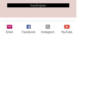
Inschrijven
Contacteer ons
Email
Facebook
Instagram
YouTube
Voornaam
*
Familienaam
E-mail
*
Jouw bericht
*