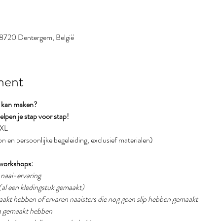
 8720 Dentergem, België
ment
r kan maken?
lpen je stap voor stap!
XXL
on en persoonlijke begeleiding, exclusief materialen)
 workshops:
g naai-ervaring
(al een kledingstuk gemaakt) 
emaakt hebben of ervaren naaisters die nog geen slip hebben gemaakt
eha gemaakt hebben