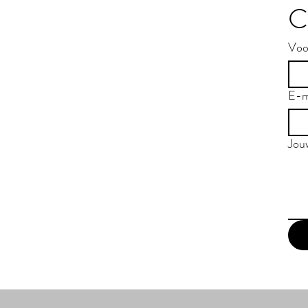
C
Voo
E-m
Jou