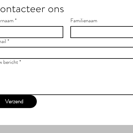
ontacteer ons
rnaam
*
Familienaam
ail
*
w bericht
*
Verzend