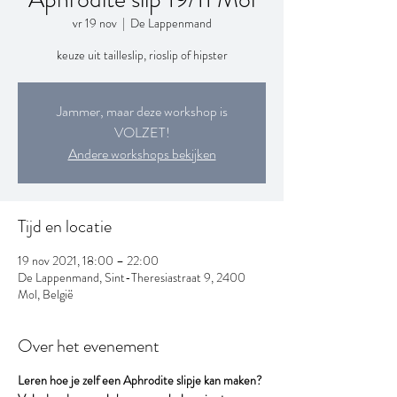
vr 19 nov
  |  
De Lappenmand
keuze uit tailleslip, rioslip of hipster
Jammer, maar deze workshop is
VOLZET!
Andere workshops bekijken
Tijd en locatie
19 nov 2021, 18:00 – 22:00
De Lappenmand, Sint-Theresiastraat 9, 2400
Mol, België
Over het evenement
Leren hoe je zelf een Aphrodite slipje kan maken?