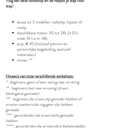
Volg dan deze workshop en we helpen je stap voor
stap!
keuze uit 3 modellen: tailleslip, hipster of
rioslip
beschikbare maten: XS tot 3XL (= EU-
maat 36 t.e.m. 48)
prijs: € 45 (inclusief patroon en
persoonlijke begeleiding, exclusief
materialen)
niveau: **
Niveau's van onze verschillende workshops:
* : beginners, geen of zeer weinig naai-ervaring
** : beginners met naai-ervaring (al een
kledingstuk gemaakt)
*** : beginners die al een slip gemaakt hebben of
ervaren naaisters die nog geen slip hebben
gemaakt
**** : gevorderden die al een beha gemaakt
hebben
***** : gevorderden die al meerdere behamodellen