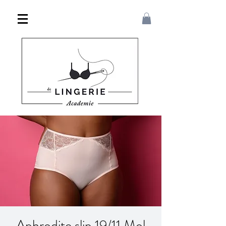
Aphrodite slip 19/11 Mol