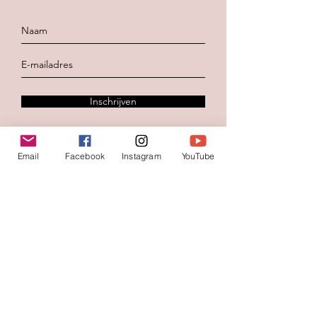
Inschrijven
Email
Facebook
Instagram
YouTube
Contacteer ons
Voornaam
*
Familienaam
E-mail
*