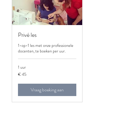
Privé les
1-op-1 les met onze professionele
docenten, te boeken per uur.
1 uur
45
€ 45
euro
Vraag boeking aan