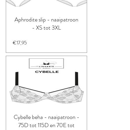
Aphrodite slip - naaipatroon
- XS tot 3XL
Prijs
€17,95
Cybelle beha - naaipatroon -
75D tot 115D en 70E tot