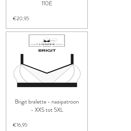
110E
Prijs
€20,95
Brigit bralette - naaipatroon
- XXS tot 5XL
Prijs
€16,95