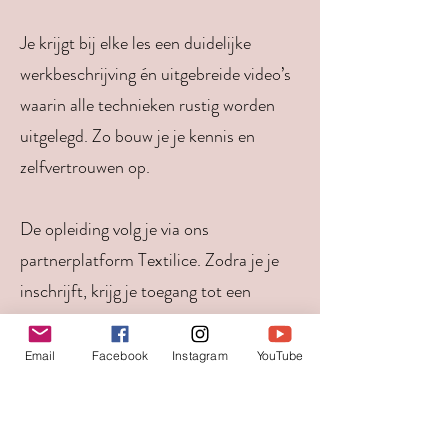
Je krijgt bij elke les een duidelijke
werkbeschrijving én uitgebreide video’s
waarin alle technieken rustig worden
uitgelegd. Zo bouw je je kennis en
zelfvertrouwen op.
De opleiding volg je via ons
partnerplatform Textilice. Zodra je je
inschrijft, krijg je toegang tot een
persoonlijke leeromgeving waar al je
lessen, patronen en video’s netjes
Email
Facebook
Instagram
YouTube
samenkomen.
Ontdek de jaaropleiding